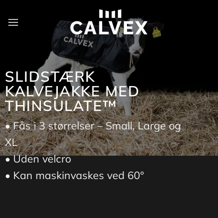
Fortsæt
til
indhold
SLIDSTÆRK
KALVEJAKKE MED
THINSULATE™
• Fås i 3 størrelser – Small, Large og
XL
• Uden velcro
• Kan maskinvaskes ved 60°