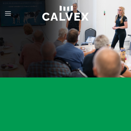
Fortsæt
til
indhold