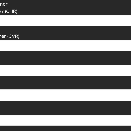
ner
r (CHR)
er (CVR)